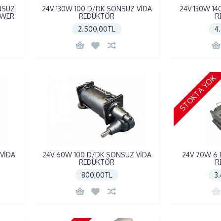
NSUZ
24V 130W 100 D/DK SONSUZ VİDA
24V 130W 1
OWER
REDÜKTÖR
R
2.500,00TL
4
STOKTA YOK
VİDA
24V 60W 100 D/DK SONSUZ VİDA
24V 70W 6
REDÜKTÖR
R
800,00TL
3