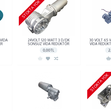
STOKTA YOK
VİDA
24VOLT 120 WATT 3 D/DK
30 VOLT 65
ER
SONSUZ VİDA REDÜKTÖR
VİDA REDÜK
0,00TL
2
STOKTA YOK