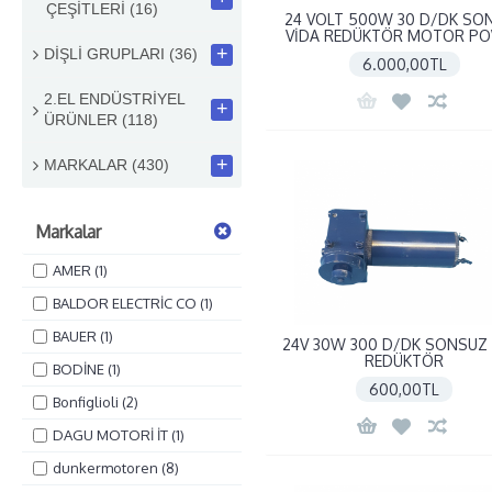
ÇEŞİTLERİ
(16)
24 VOLT 500W 30 D/DK SO
VİDA REDÜKTÖR MOTOR P
+
DİŞLİ GRUPLARI
(36)
6.000,00TL
2.EL ENDÜSTRİYEL
+
ÜRÜNLER
(118)
+
MARKALAR
(430)
Markalar
AMER (1)
BALDOR ELECTRİC CO (1)
BAUER (1)
24V 30W 300 D/DK SONSUZ 
REDÜKTÖR
BODİNE (1)
600,00TL
Bonfiglioli (2)
DAGU MOTORİ İT (1)
dunkermotoren (8)