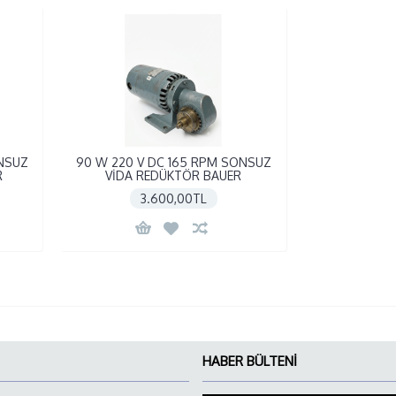
ONSUZ
90 W 220 V DC 165 RPM SONSUZ
R
VİDA REDÜKTÖR BAUER
3.600,00TL
HABER BÜLTENI