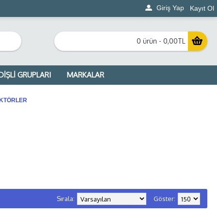
Giriş Yap
Kayıt Ol
0 ürün - 0,00TL
DİŞLİ GRUPLARI
MARKALAR
ÜKTÖRLER
Sırala:
Göster: