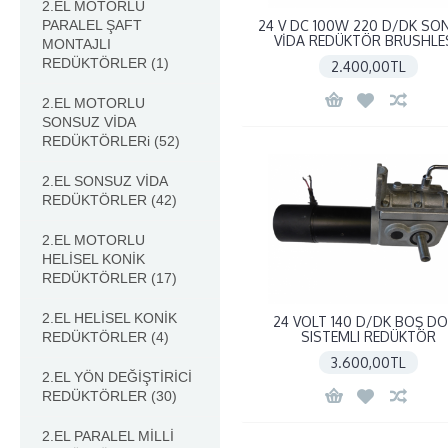
2.EL MOTORLU
PARALEL ŞAFT
24 V DC 100W 220 D/DK SO
VİDA REDÜKTÖR BRUSHLE
MONTAJLI
REDÜKTÖRLER
(1)
2.400,00TL
2.EL MOTORLU
SONSUZ VİDA
REDÜKTÖRLERi
(52)
2.EL SONSUZ VİDA
REDÜKTÖRLER
(42)
2.EL MOTORLU
HELİSEL KONİK
REDÜKTÖRLER
(17)
2.EL HELİSEL KONİK
24 VOLT 140 D/DK BOŞ D
SISTEMLI REDÜKTÖR
REDÜKTÖRLER
(4)
3.600,00TL
2.EL YÖN DEĞİŞTİRİCİ
REDÜKTÖRLER
(30)
2.EL PARALEL MİLLİ