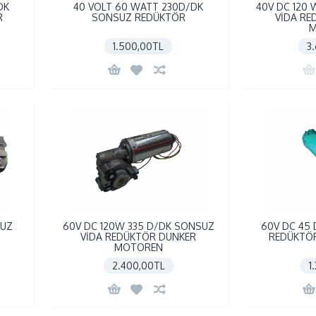
DK
40 VOLT 60 WATT 230D/DK
40V DC 120
R
SONSUZ REDÜKTÖR
VİDA RE
M
1.500,00TL
3
SUZ
60V DC 120W 335 D/DK SONSUZ
60V DC 45
VİDA REDÜKTÖR DUNKER
REDÜKTÖ
MOTOREN
2.400,00TL
1