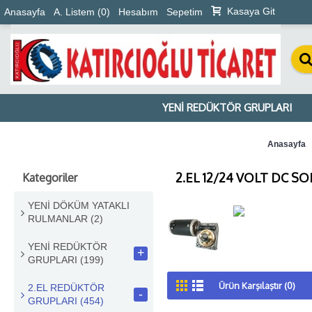
Kasaya Git
Anasayfa
A. Listem (
0
)
Hesabım
Sepetim
YENİ REDÜKTÖR GRUPLARI
Anasayfa
2.EL 12/24 VOLT DC 
Kategoriler
YENİ DÖKÜM YATAKLI
RULMANLAR
(2)
YENİ REDÜKTÖR
+
GRUPLARI
(199)
Ürün Karşılaştır (0)
2.EL REDÜKTÖR
-
GRUPLARI
(454)