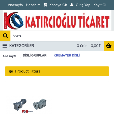
Anasayfa
Hesabım
Kasaya Git
Giriş Yap
Kayıt Ol
KATEGORILER
0 ürün - 0,00TL
DİŞLİ GRUPLARI
KREMAYER DİŞLİ
Anasayfa
Product Filters