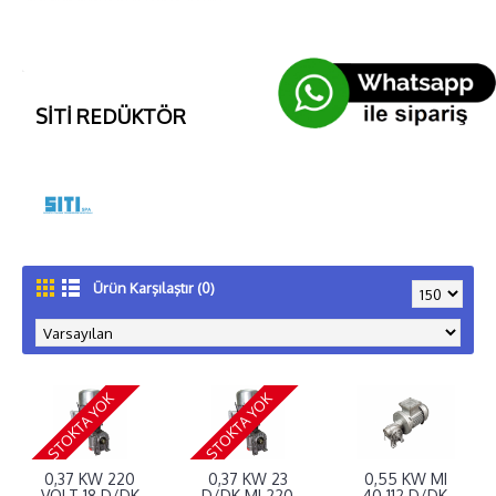
SİTİ REDÜKTÖR
Ürün Karşılaştır (0)
STOKTA YOK
STOKTA YOK
0,37 KW 220
0,37 KW 23
0,55 KW MI
VOLT 18 D/DK
D/DK MI 220
40 112 D/DK