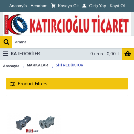
Anasayfa
Hesabım
Kasaya Git
Giriş Yap
Kayıt Ol
KATEGORILER
0 ürün - 0,00TL
MARKALAR
SİTİ REDÜKTÖR
Anasayfa
Product Filters