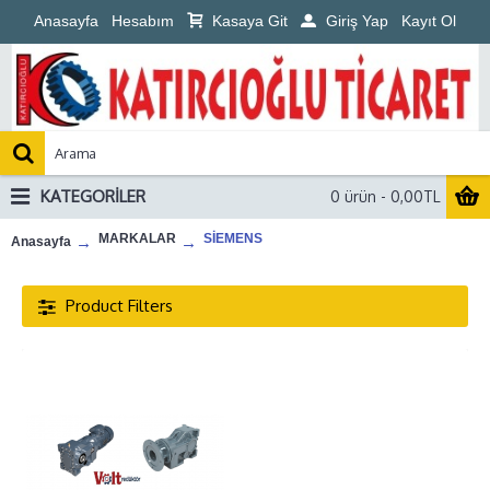
Anasayfa
Hesabım
Kasaya Git
Giriş Yap
Kayıt Ol
KATEGORILER
0 ürün - 0,00TL
MARKALAR
SİEMENS
Anasayfa
Product Filters