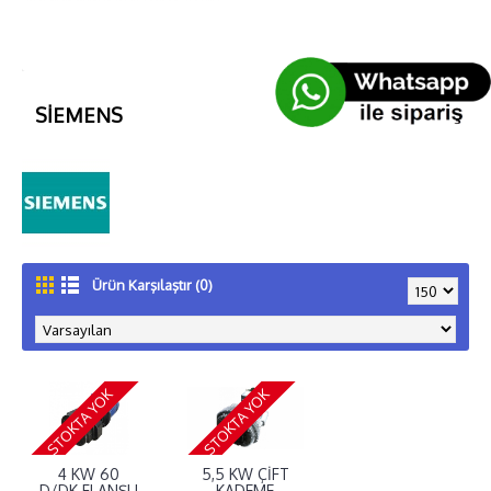
SİEMENS
Ürün Karşılaştır (0)
STOKTA YOK
STOKTA YOK
4 KW 60
5,5 KW ÇİFT
D/DK FLANŞLI
KADEME