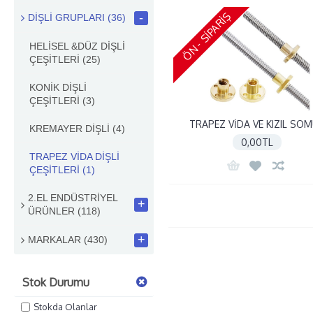
ÖN - SIPARIŞ
-
DİŞLİ GRUPLARI
(36)
HELİSEL &DÜZ DİŞLİ
ÇEŞİTLERİ
(25)
KONİK DİŞLİ
ÇEŞİTLERİ
(3)
TRAPEZ VİDA VE KIZIL SO
KREMAYER DİŞLİ
(4)
0,00TL
TRAPEZ VİDA DİŞLİ
ÇEŞİTLERİ
(1)
2.EL ENDÜSTRİYEL
+
ÜRÜNLER
(118)
+
MARKALAR
(430)
Stok Durumu
Stokda Olanlar