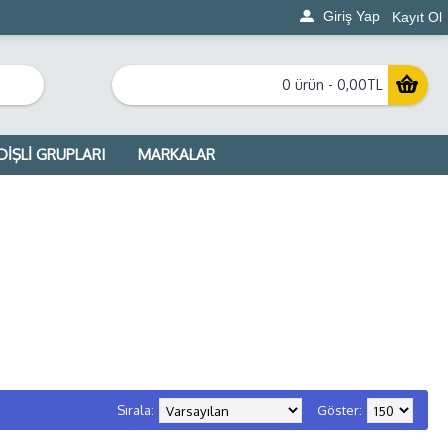
Giriş Yap
Kayıt Ol
0 ürün - 0,00TL
DİŞLİ GRUPLARI
MARKALAR
Sırala:
Göster: