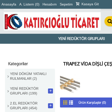
Kasaya Git
Anasayfa
A. Listem (
0
)
Hesabım
Sepetim
YENİ REDÜKTÖR GRUPLARI
TRAPEZ VİDA DİŞLİ ÇEŞ
Kategoriler
YENİ DÖKÜM YATAKLI
RULMANLAR
(2)
YENİ REDÜKTÖR
+
GRUPLARI
(199)
Ürün Karşılaştır (0)
2.EL REDÜKTÖR
+
GRUPLARI
(454)