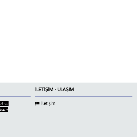
İLETIŞIM - ULAŞIM
İletişim
at ve
Olsun