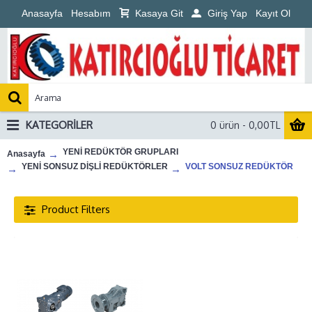
Anasayfa
Hesabım
Kasaya Git
Giriş Yap
Kayıt Ol
KATEGORILER
0 ürün - 0,00TL
YENİ REDÜKTÖR GRUPLARI
Anasayfa
YENİ SONSUZ DİŞLİ REDÜKTÖRLER
VOLT SONSUZ REDÜKTÖR
Product Filters