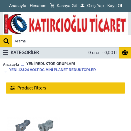
Anasayfa
Hesabım
Kasaya Git
Giriş Yap
Kayıt Ol
KATEGORILER
0 ürün - 0,00TL
YENİ REDÜKTÖR GRUPLARI
Anasayfa
YENİ 12&24 VOLT DC MİNİ PLANET REDÜKTÖRLER
Product Filters