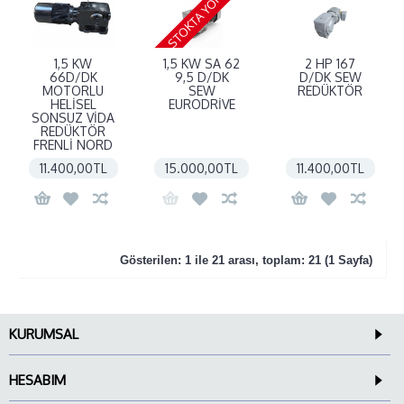
STOKTA YOK
1,5 KW
1,5 KW SA 62
2 HP 167
66D/DK
9,5 D/DK
D/DK SEW
MOTORLU
SEW
REDÜKTÖR
HELİSEL
EURODRİVE
SONSUZ VİDA
REDÜKTÖR
FRENLİ NORD
11.400,00TL
15.000,00TL
11.400,00TL
Gösterilen: 1 ile 21 arası, toplam: 21 (1 Sayfa)
KURUMSAL
HESABIM