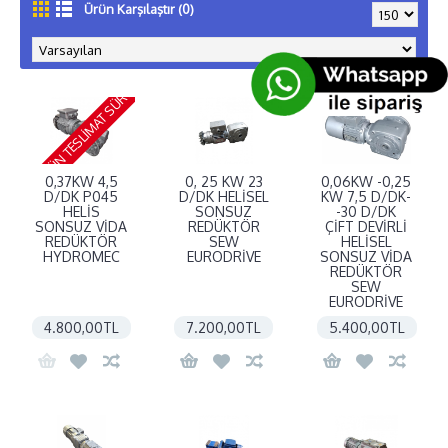
Ürün Karşılaştır (0)
15 GÜN TESLIMAT SÜRESI
0,37KW 4,5
0, 25 KW 23
0,06KW -0,25
D/DK P045
D/DK HELİSEL
KW 7,5 D/DK-
HELİS
SONSUZ
-30 D/DK
SONSUZ VİDA
REDÜKTÖR
ÇİFT DEVİRLİ
REDÜKTÖR
SEW
HELİSEL
HYDROMEC
EURODRİVE
SONSUZ VİDA
REDÜKTÖR
SEW
EURODRİVE
4.800,00TL
7.200,00TL
5.400,00TL