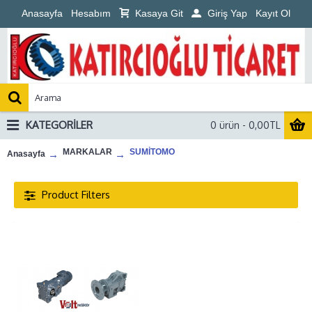
Anasayfa
Hesabım
Kasaya Git
Giriş Yap
Kayıt Ol
KATEGORILER
0 ürün - 0,00TL
MARKALAR
SUMİTOMO
Anasayfa
Product Filters