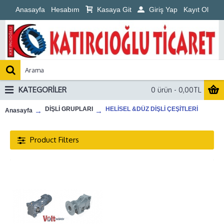
Anasayfa
Hesabım
Kasaya Git
Giriş Yap
Kayıt Ol
KATEGORILER
0 ürün - 0,00TL
DİŞLİ GRUPLARI
HELİSEL &DÜZ DİŞLİ ÇEŞİTLERİ
Anasayfa
Product Filters