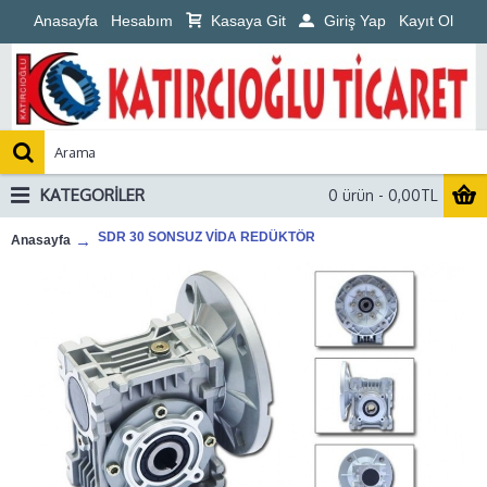
Anasayfa
Hesabım
Kasaya Git
Giriş Yap
Kayıt Ol
KATEGORILER
0 ürün - 0,00TL
SDR 30 SONSUZ VİDA REDÜKTÖR
Anasayfa