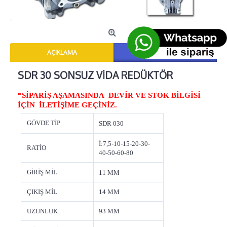
AÇIKLAMA
YORUMLAR (0)
SDR 30 SONSUZ VİDA REDÜKTÖR
*SİPARİŞ AŞAMASINDA DEVİR VE STOK BİLGİSİ
İÇİN İLETİŞİME GEÇİNİZ.
GÖVDE TİP
SDR 030
İ:7,5-10-15-20-30-
RATİO
40-50-60-80
GİRİŞ MİL
11 MM
ÇIKIŞ MİL
14 MM
UZUNLUK
93 MM