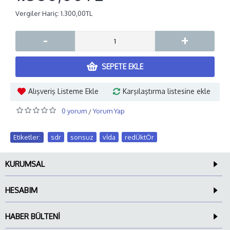
Vergiler Hariç: 1.300,00TL
-
+
SEPETE EKLE
Alışveriş Listeme Ekle
Karşılaştırma listesine ekle
0 yorum
Yorum Yap
/
Etiketler:
sdr
,
sonsuz
,
vİda
,
redÜktÖr
KURUMSAL
HESABIM
HABER BÜLTENI