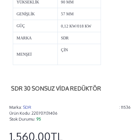
YÜKSEKLİK
90 MM
GENİŞLİK
57 MM
GÜÇ
0,12 KW/018 KW
MARKA
SDR
ÇİN
MENŞEİ
SDR 30 SONSUZ VİDA REDÜKTÖR
Marka:
SDR
: 11536
Ürün Kodu:
220707131406
Stok Durumu:
95
1.560,00TL